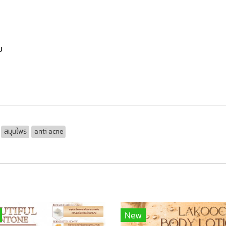
บ
สมุนไพร
anti acne
New