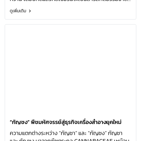
ได้จากพืช
ดูเพิ่มเติม
“กัญชง” พืชมหัศจรรย์สู่ธุรกิจเครื่องสำอางยุคใหม่
ความแตกต่างระหว่าง “กัญชา” และ “กัญชง” กัญชา
และ กัญชง มาจากพืชตระกูล CANNABACEAE เหมือน