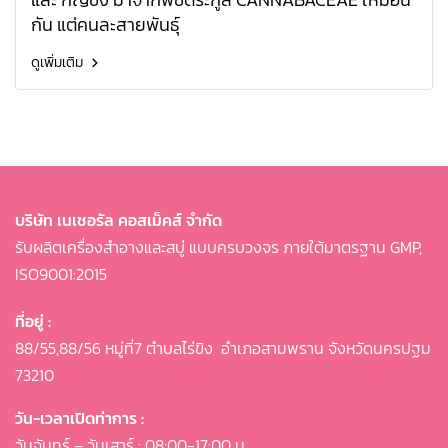
กัน แต่คนละสายพันธุ์
ดูเพิ่มเติม
บริษัท เนเชอรัล คอสเม็คส์ จำกัด
รับผลิตเครื่องสำอางและสบู่ แบบครบวงจร ภายใต้มาตรฐาน GMP,
ISO9001:2015
ที่อยู่ :
88/55,88/56 หมู่ที่7 ตำบลไร่ขิง
อำเภอสามพราน จังหวัดนครปฐม
73210
วัน-เวลาเปิดท่าการ :
วันจันทร์ – วันเสาร์ : 08:00-17:00 น.