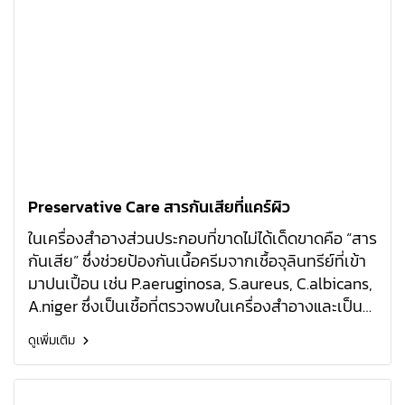
Preservative Care สารกันเสียที่แคร์ผิว
ในเครื่องสำอางส่วนประกอบที่ขาดไม่ได้เด็ดขาดคือ “สาร
กันเสีย” ซึ่งช่วยป้องกันเนื้อครีมจากเชื้อจุลินทรีย์ที่เข้า
มาปนเปื้อน เช่น P.aeruginosa, S.aureus, C.albicans,
A.niger ซึ่งเป็นเชื้อที่ตรวจพบในเครื่องสำอางและเป็น
อันตรายต่อผู้บริโภค ปัจจุบันสารกันเสียมีการพัฒนา
ดูเพิ่มเติม
มากขึ้น ให้มีความอ่อนโยนสูง และไม่ก่อให้เกิดการระคาย
เคืองผิว!!