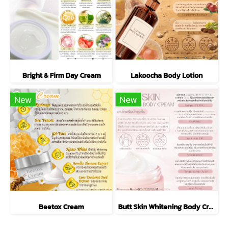
Bright & Firm Day Cream
Lakoocha Body Lotion
New
New
Beetox Cream
Butt Skin Whitening Body Cream